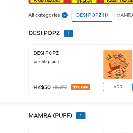
All categories
DESI POPZ
(1)
MAMRA
DESI POPZ
1
DESI POPZ
per 50 piece
HK$50
HK$75
ADD
33% OFF
MAMRA (PUFF)
1